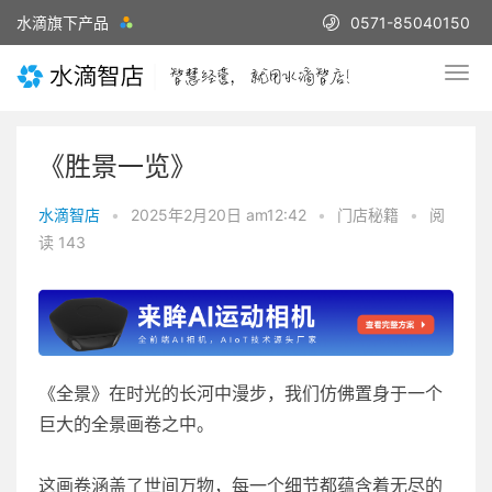
水滴旗下产品
0571-85040150
《胜景一览》
水滴智店
•
2025年2月20日 am12:42
•
门店秘籍
•
阅
读 143
《全景》在时光的长河中漫步，我们仿佛置身于一个
巨大的全景画卷之中。
这画卷涵盖了世间万物，每一个细节都蕴含着无尽的