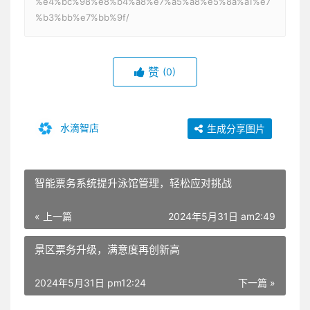
%e4%bc%98%e8%b4%a8%e7%a5%a8%e5%8a%a1%e7
%b3%bb%e7%bb%9f/
赞
(0)
水滴智店
生成分享图片
智能票务系统提升泳馆管理，轻松应对挑战
« 上一篇
2024年5月31日 am2:49
景区票务升级，满意度再创新高
2024年5月31日 pm12:24
下一篇 »