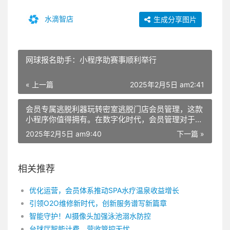
水滴智店
生成分享图片
网球报名助手：小程序助赛事顺利举行
« 上一篇
2025年2月5日 am2:41
会员专属逃脱利器玩转密室逃脱门店会员管理，这款
小程序你值得拥有。在数字化时代，会员管理对于密
室逃脱门店来说至关重要。一款好的会员管理小程
2025年2月5日 am9:40
下一篇 »
序，不仅能提高门店运营效率，还能提升顾客体验，
从而吸引更多回头客。下面，就让我们一起来看看这
款小程序的亮点。 这款小程序界面简洁，操作便
相关推荐
捷。只需轻触屏幕，即可快速完成会员注册、消费记
录、积分兑换等操作。门店管理员可以通过小程序实
优化运营，会员体系推动SPA水疗温泉收益增长
时查看会员信息，掌握会员消费情况，为顾客提供更
加个性化的服务。 首先，会员注册功能强大。顾客
引领O2O维修新时代，创新服务谱写新篇章
只需填写基本信息，便能成为门店会员，享受会员专
智能守护！AI摄像头加强泳池溺水防控
属优惠。小程序支持多种注册方式，如手机号、微
台球厅智能计费，营收管控无忧