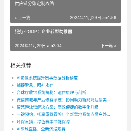
供应链分账定制攻略
« 上一篇
2024年11月29日 am1:56
服务业GDP：企业转型助推器
2024年11月29日 am2:04
下一篇 »
相关推荐
AI影像系统提升赛事数据分析精度
捕捉瞬息，眼神永存
台球厅收银系统揭秘：运作原理与剖析
微信商城与产后修复系统：协同助力新妈妈迎接美好生活
智慧游泳馆解决方案：高效便捷的数字化升级
一键预约，畅享露营冒险！全新营地系统点燃户外乐趣！
环保直播，绿色赛事节能保障
AI网球直播：全新沉浸观赛