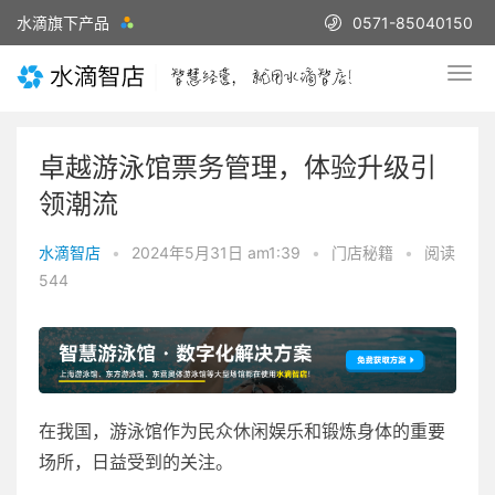
水滴旗下产品
0571-85040150
卓越游泳馆票务管理，体验升级引
领潮流
水滴智店
•
2024年5月31日 am1:39
•
门店秘籍
•
阅读
544
在我国，游泳馆作为民众休闲娱乐和锻炼身体的重要
场所，日益受到的关注。