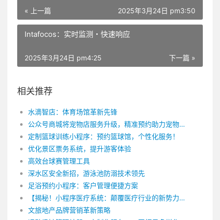
« 上一篇
2025年3月24日 pm3:50
Intafocos：实时监测・快速响应
2025年3月24日 pm4:25
下一篇 »
相关推荐
水滴智店：体育场馆革新先锋
公众号商城将宠物店服务升级，精准预约助力宠物爱好者
定制篮球训练小程序：预约篮球馆，个性化服务！
优化景区票务系统，提升游客体验
高效台球赛管理工具
深水区安全新招，游泳池防溺技术领先
足浴预约小程序：客户管理便捷方案
【揭秘！小程序医疗系统：颠覆医疗行业的新势力】
文旅地产品牌营销革新策略