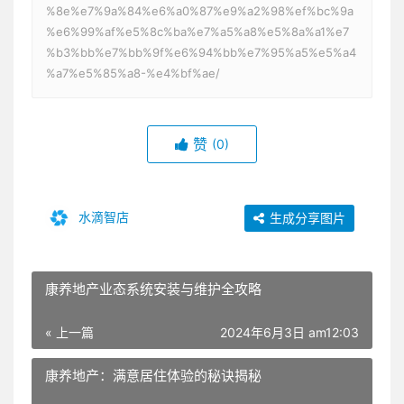
%8e%e7%9a%84%e6%a0%87%e9%a2%98%ef%bc%9a
%e6%99%af%e5%8c%ba%e7%a5%a8%e5%8a%a1%e7
%b3%bb%e7%bb%9f%e6%94%bb%e7%95%a5%e5%a4
%a7%e5%85%a8-%e4%bf%ae/
赞
(0)
水滴智店
生成分享图片
康养地产业态系统安装与维护全攻略
« 上一篇
2024年6月3日 am12:03
康养地产：满意居住体验的秘诀揭秘