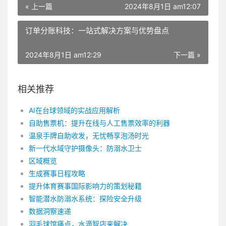
« 上一篇
2024年8月1日 am12:07
订单分账科技：一站式解决方案与优势盘点
2024年8月1日 am12:29
下一篇 »
相关推荐
AI在台球领域的实战应用解析
自助售票机：提升在线与人工售票效率的利器
温泉手牌自助收发，无忧畅享泡汤时光
新一代水域守护摄像头：防溺水卫士
区域概览
生成赛事日程攻略
提升体育赛事国际影响力的策划秘籍
智能潜水防溺水系统：探险安全升级
数据洞察速递
羽毛球馆痛点，水滴智店来解决