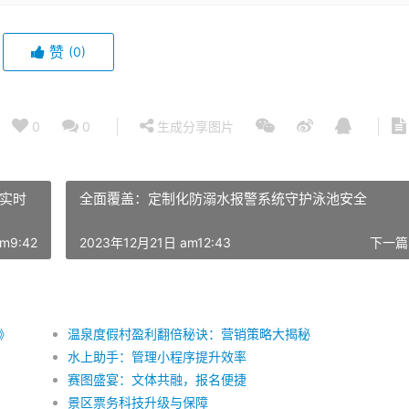
赞
(0)
0
0
生成分享图片
实时
全面覆盖：定制化防溺水报警系统守护泳池安全
m9:42
2023年12月21日 am12:43
下一篇
》
温泉度假村盈利翻倍秘诀：营销策略大揭秘
水上助手：管理小程序提升效率
赛图盛宴：文体共融，报名便捷
景区票务科技升级与保障