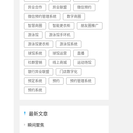
异业合作
异业联盟
微信预约
微信预约管理系统
数字商圈
智慧商圈
智能更衣柜
朋友圈推广
游泳馆
游泳馆手环机
游泳馆更衣柜
游泳馆系统
球馆系统
球馆运营
直播
社群营销
线上商城
运动场馆
银行异业联盟
门店数字化
预定系统
预约
预约管理系统
预约系统
最新文章
瞬间聚焦