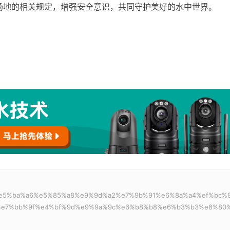
场地的相关规定，增强安全意识，共同守护美好的水中世界。
%92%e5%ba%a6%e5%85%a8%e9%9d%a2%e7%9b%91%e6%8a%a4%ef%bc%
e7%bb%9f%e4%bf%9d%e9%9a%9c%e6%b8%b8%e6%b3%b3%e8%80