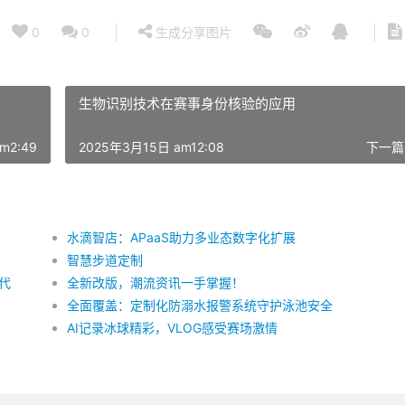
0
0
生成分享图片
生物识别技术在赛事身份核验的应用
m2:49
2025年3月15日 am12:08
下一篇
水滴智店：APaaS助力多业态数字化扩展
智慧步道定制
代
全新改版，潮流资讯一手掌握！
全面覆盖：定制化防溺水报警系统守护泳池安全
AI记录冰球精彩，VLOG感受赛场激情