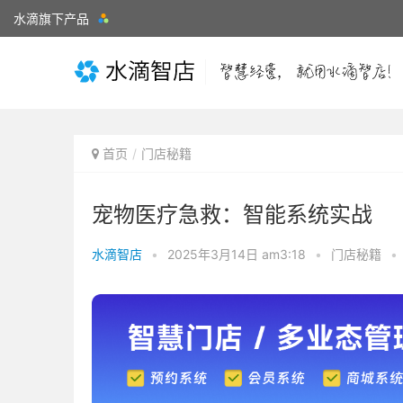
水滴旗下产品
首页
门店秘籍
宠物医疗急救：智能系统实战
水滴智店
•
2025年3月14日 am3:18
•
门店秘籍
•