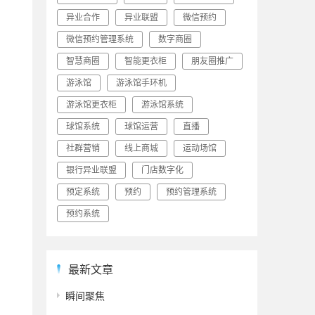
异业合作
异业联盟
微信预约
微信预约管理系统
数字商圈
智慧商圈
智能更衣柜
朋友圈推广
游泳馆
游泳馆手环机
游泳馆更衣柜
游泳馆系统
球馆系统
球馆运营
直播
社群营销
线上商城
运动场馆
银行异业联盟
门店数字化
预定系统
预约
预约管理系统
预约系统
最新文章
瞬间聚焦