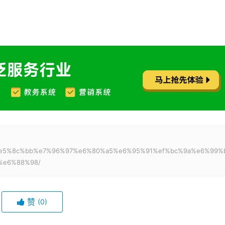
9%a9%e5%8c%bb%e7%96%97%e6%80%a5%e6%95%91%ef%bc%9a%e6%99%
%e6%88%98/
赞
(0)