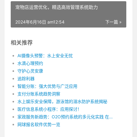
宠物店运营优化，精选高效管理系统助力
2024年6月16日 am12:54
下一篇 »
相关推荐
AI摄像头预警：水上安全无忧
水滴心理预约
守护心灵安康
追踪利器
智能分账：强大优势与广泛应用
支付分账系统趋势洞察
水上娱乐安全保障，游泳馆的溺水防护系统揭秘
医疗信息系统小程序：应用探讨！
家政服务新趋势：O2O预约系统的多元化实践 在现代社会，人们越来越注重生活质量，家政服务的需求也随之日益增长。传统家政服务模式已经无法满足人们多样化的需求，因此，O2O预约系统的多元化应用成为了家政服务的新风尚。 O2O预约系统是将线上与线下相结合的一种商业模式，通过互联网技术为用户提供便捷、高效的家政服务。在O2O预约系统中，用户可以随时随地通过手机APP、网站等平台，轻松预约各类家政服务，包括保洁、保姆、月嫂、搬家等。这种模式不仅提高了服务效率，还满足了用户个性化、多样化的需求。 首先，O2O预约系统为用户提供了丰富的服务项目。在过去，人们想要找家政服务，往往需要拨打多家公司的电话咨询，费时费力。而现在，通过O2O预约系统，用户可以一键预约多种服务，轻松解决家庭生活中的各种问题。同时，家政服务提供商也可以通过O2O平台，拓展业务范围，提高服务品质。 其次，O2O预约系统实现了服务时间的灵活性。传统家政服务通常需要在固定时间内完成，而O2O预约系统则可以根据用户的需求，随时调整服务时间。这样一来，用户可以根据自己的作息安排，合理安排家政服务，避免了因时间冲突而导致的不便。 此外，O2O预约系统还提高了家政服务的质量。通过平台，用户可以对服务人员进行评分、评论，这些评价将成为其他用户选择服务的重要参考。在这种竞争机制下，服务人员会更加注重服务质量，以赢得好评和更多订单。同时，家政服务提供商也可以通过数据分析，了解用户需求，不断优化服务内容，提高用户满意度。 不仅如此，O2O预约系统还具有很强的社会价值。在疫情期间，O2O预约系统可以帮助居民解决生活中的后顾之忧，让他们更加安心地投入到抗疫工作中。同时，O2O预约模式还能带动家政服务行业的发展，创造更多就业机会，助力经济增长。 总之，O2O预约系统的多元化应用，为家政服务注入了新的风尚。在未来的发展中，O2O预约家政服务将不断完善和拓展，以满足人们日益增长的生活需求。让我们期待这一新风尚在家政服务领域绽放更加璀璨的光芒！
网球报名软件优势一览