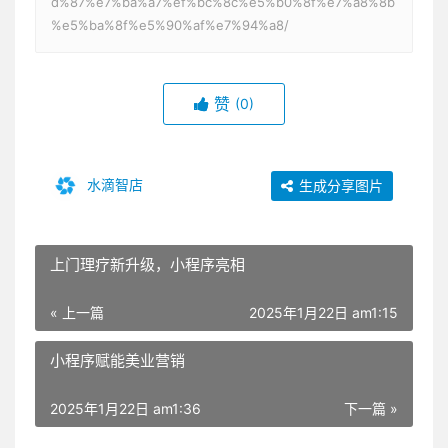
d%87%e7%ba%a7%ef%bc%8c%e5%b0%8f%e7%a8%8b
%e5%ba%8f%e5%90%af%e7%94%a8/
赞
(0)
水滴智店
生成分享图片
上门理疗新升级，小程序亮相
« 上一篇
2025年1月22日 am1:15
小程序赋能美业营销
2025年1月22日 am1:36
下一篇 »