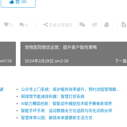
赞
(0)
0
0
生成分享图片
宠物医院微信运营：提升客户黏性策略
m1:19
2024年3月29日 am2:29
下一篇
键
公众号上门系统：医护服务效率提升，预约流程管理解决方案
网球馆节能减排利器：智慧灯控系统
AI助力舞蹈创新：智能动作捕捉技术赋予舞者新境界
智能手环手表：运动数据全方位追踪与优化训练伙伴
智慧体育公园：解锁未来健康新生活方式