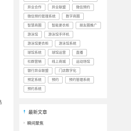
异业合作
异业联盟
微信预约
微信预约管理系统
数字商圈
智慧商圈
智能更衣柜
朋友圈推广
游泳馆
游泳馆手环机
游泳馆更衣柜
游泳馆系统
球馆系统
球馆运营
直播
社群营销
线上商城
运动场馆
银行异业联盟
门店数字化
预定系统
预约
预约管理系统
预约系统
粘
最新文章
瞬间聚焦