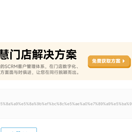
%a1%e5%8a%a9%e5%8a%9b%ef%bc%8c%e5%ae%a0%e7%89%a9%e5%ba%9