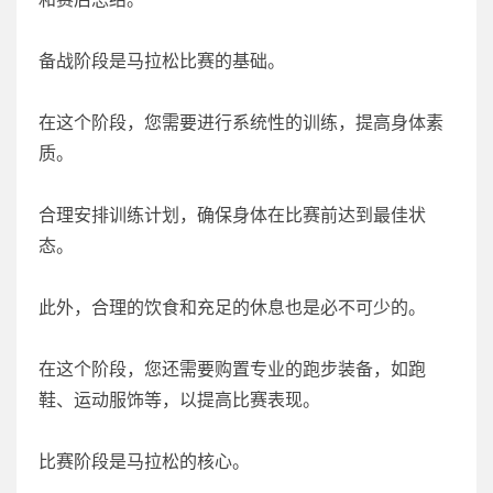
备战阶段是马拉松比赛的基础。
在这个阶段，您需要进行系统性的训练，提高身体素
质。
合理安排训练计划，确保身体在比赛前达到最佳状
态。
此外，合理的饮食和充足的休息也是必不可少的。
在这个阶段，您还需要购置专业的跑步装备，如跑
鞋、运动服饰等，以提高比赛表现。
比赛阶段是马拉松的核心。