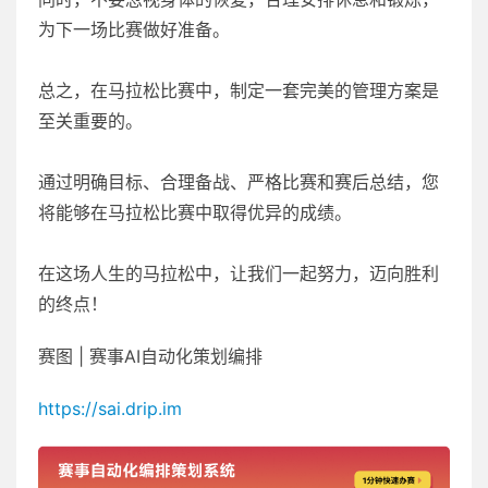
为下一场比赛做好准备。
总之，在马拉松比赛中，制定一套完美的管理方案是
至关重要的。
通过明确目标、合理备战、严格比赛和赛后总结，您
将能够在马拉松比赛中取得优异的成绩。
在这场人生的马拉松中，让我们一起努力，迈向胜利
的终点！
赛图 | 赛事AI自动化策划编排
https://sai.drip.im