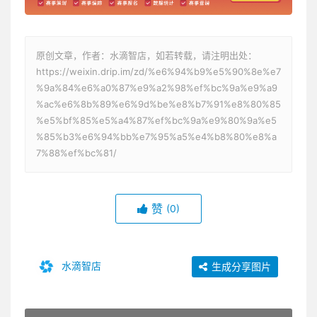
原创文章，作者：水滴智店，如若转载，请注明出处：
https://weixin.drip.im/zd/%e6%94%b9%e5%90%8e%e7
%9a%84%e6%a0%87%e9%a2%98%ef%bc%9a%e9%a9
%ac%e6%8b%89%e6%9d%be%e8%b7%91%e8%80%85
%e5%bf%85%e5%a4%87%ef%bc%9a%e9%80%9a%e5
%85%b3%e6%94%bb%e7%95%a5%e4%b8%80%e8%a
7%88%ef%bc%81/
赞
(0)
水滴智店
生成分享图片