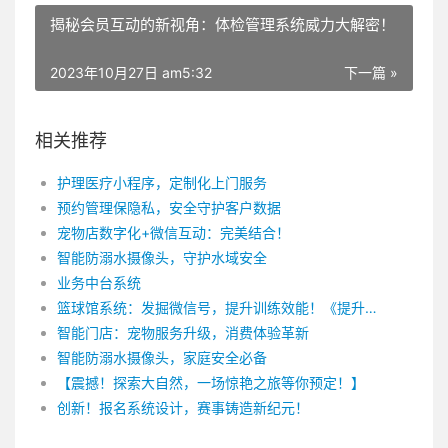
揭秘会员互动的新视角：体检管理系统威力大解密！
2023年10月27日 am5:32
下一篇 »
相关推荐
护理医疗小程序，定制化上门服务
预约管理保隐私，安全守护客户数据
宠物店数字化+微信互动：完美结合！
智能防溺水摄像头，守护水域安全
业务中台系统
篮球馆系统：发掘微信号，提升训练效能！《提升篮球训练效率的公众号篮球馆系统》 篮球作为一项受欢迎的运动，吸引了无数热爱篮球的人们。然而，要想在篮球场上取得更好的表现，提高训练效率是至关重要的。为了帮助篮球爱好者们实现这一目标，公众号篮球馆系统应运而生。 公众号篮球馆系统是一个以提升篮球训练效率为目的的综合平台。它集合了许多功能，包括训练计划、技巧指导、比赛安排等，为篮球爱好者们提供了全面的支持和指导。 首先，公众号篮球馆系统通过制定个性化的训练计划来提高训练效率。每个人的篮球水平和需求都有所不同，因此一个通用的训练计划并不能满足所有人的要求。这个系统可以根据用户的身体状况、技术水平和训练目标，制定出适合他们的训练计划。通过个性化的训练，篮球爱好者们可以更加针对性地进行训练，提高训练效果。 其次，公众号篮球馆系统还提供了丰富的技巧指导。无论是基础的运球、传球技巧，还是高难度的投篮、上篮技巧，用户都可以在这个系统中找到详细的教学视频和指导文章。通过学习和模仿专业教练的技巧，篮球爱好者们可以更快地提升自己的技术水平，增加比赛的胜算。 最后，公众号篮球馆系统还为用户提供了比赛安排的功能。参与比赛是提高篮球水平的重要环节之一。这个系统可以帮助用户寻找适合自己的比赛，并提供报名渠道和赛事信息。通过参加比赛，篮球爱好者们能够不断锻炼自己的实战能力，增强比赛经验，进一步提升训练效率。 总之，公众号篮球馆系统通过个性化的训练计划、丰富的技巧指导和比赛安排的支持，帮助篮球爱好者们提升训练效率，实现更好的篮球表现。无论是初学者还是有一定篮球经验的人，都可以从这个系统中受益。相信随着公众号篮球馆系统的不断完善和发展，它将为更多篮球爱好者们提供更好的训练体验和成长机会。水滴智店 | 运动场馆数字化方案：
智能门店：宠物服务升级，消费体验革新
智能防溺水摄像头，家庭安全必备
【震撼！探索大自然，一场惊艳之旅等你预定！】
创新！报名系统设计，赛事铸造新纪元！