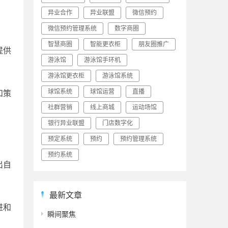
异业合作
异业联盟
微信预约
微信预约管理系统
数字商圈
智慧商圈
智能更衣柜
朋友圈推广
提供
游泳馆
游泳馆手环机
游泳馆更衣柜
游泳馆系统
球馆系统
球馆运营
直播
和策
社群营销
线上商城
运动场馆
银行异业联盟
门店数字化
预定系统
预约
预约管理系统
预约系统
出自
最新文章
进和
瞬间聚焦