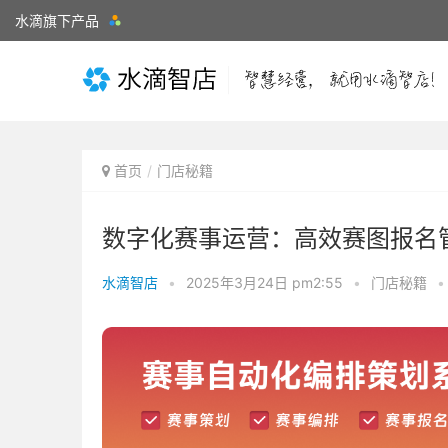
水滴旗下产品
首页
门店秘籍
数字化赛事运营：高效赛图报名
水滴智店
•
2025年3月24日 pm2:55
•
门店秘籍
•