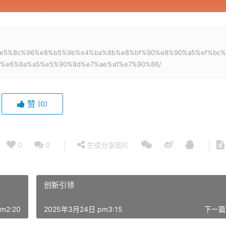
d%97%e5%8c%96%e8%b5%9b%e4%ba%8b%e8%bf%90%e8%90%a5%ef%bc%
%e6%8a%a5%e5%90%8d%e7%ae%a1%e7%90%86/
赞
(0)
0
0
生成分享图片
创新引领
m2:20
2025年3月24日 pm3:15
下一篇