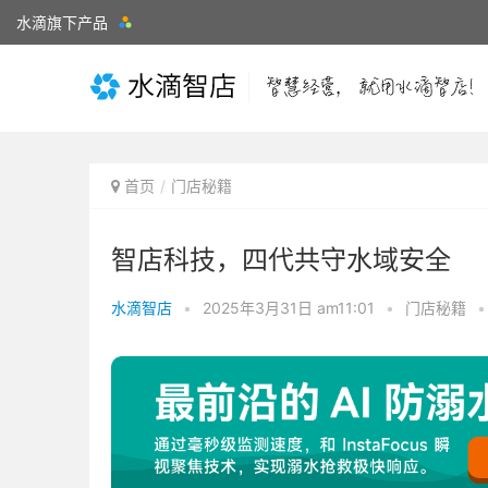
水滴旗下产品
首页
门店秘籍
智店科技，四代共守水域安全
水滴智店
•
2025年3月31日 am11:01
•
门店秘籍
•