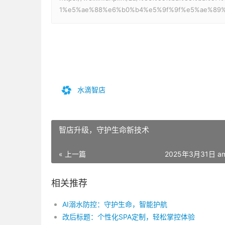
1%e5%ae%88%e6%b0%b4%e5%9f%9f%e5%ae%89%
水滴智店
智店升级，守护生命新技术
« 上一篇
2025年3月31日 am
相关推荐
AI溺水防控：守护生命，智能护航
改后标题：个性化SPA定制，轻松掌控体验