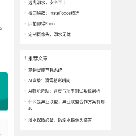
远离溺水，安全至上
校园秘籍：InstaFocos精选
即拍即得Foco
护
定制摄像头，溺水无忧
推荐文章
宠物智能节耗系统
AI直播：滑雪精彩瞬间
AI赋能运动：速度与功率测试系统剖析
什么是异业联盟，异业联盟合作方案有哪
些
潜水探险必备：防溺水摄像头装置
b