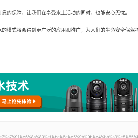
可靠的保障，让我们在享受水上活动的同时，也能安心无忧。
水的模式将会得到更广泛的应用和推广，为人们的生命安全保驾
a%97%e7%a7%91%e6%8a%80%ef%bc%8c%e5%9b%9b%e4%bb%a3%e5%85%