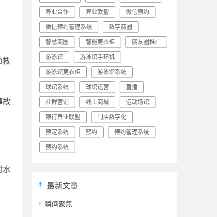
异业合作
异业联盟
微信预约
微信预约管理系统
数字商圈
智慧商圈
智能更衣柜
朋友圈推广
游泳馆
游泳馆手环机
动救
游泳馆更衣柜
游泳馆系统
球馆系统
球馆运营
直播
事故
社群营销
线上商城
运动场馆
银行异业联盟
门店数字化
预定系统
预约
预约管理系统
预约系统
对水
最新文章
瞬间聚焦