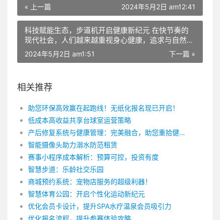
高品质的生活，越来越多的人开始注重锻炼身体，培
« 上一篇
2024年5月2日 am12:41
养健康的生活习惯。在这个过程中，智慧步道机应运
而生，以其更智能、更精准、更高效的特点，成为运
科技赋能生态，步道机开启健康新纪元 在快节奏的
动健康的得力助手。 首先，智慧步道机的智能体现
现代社会，人们越来越重视身心健康，追求与自然的
在个性化训练计划制定上。传统的运动方式可能存在
和谐共生。在这种背景下，智慧步道机应运而生，为
一定的盲目性，而智慧步道机通过内置的智能系统，
2024年5月2日 am1:51
下一篇 »
人们提供了一种全新的健康生活方式。它融合了现代
可以分析个人的运动数据，如心率、速度、运动时长
科技与自然元素，帮助我们实现身心灵的和谐发展，
等，根据这些数据制定合适的运动计划。同时，智慧
让生活变得更加美好。 智慧步道机作为一种创新的
步道机还可以根据运动者的需求和目标，调整训练方
相关推荐
健身设备，采用了先进的人工智能技术。它能够根据
案，使得运动更加科学、有效。 其次，智慧步道机
使用者的需求，调整运动模式、节奏和强度，为每个
的精准体现在运动数据的实时监测和分析上。在运动
助您环保高效赢在起跑线！无纸化报名现已开启！
人量身定制个性化的运动方案。同时，智慧步道机还
过程中，智慧步道机可以通过传感器精确捕捉运动者
具备互动娱乐功能，让运动变得更加有趣，轻松摆脱
的运动数据，并通过大数据分析技术，将这些数据实
低成本高收益共享台球室运营策略
单一枯燥的运动形式。这不仅有助于提高人们的运动
时呈现给运动者。这样，运动者可以更加直观地了解
产后修复系统与健康管理：完美融合，助您重拾健康
积极性，还能有效改善运动效果，让健身变得更加轻
自己的运动状态，调整运动强度和方式，避免运动过
智能摄像头助力溺水防范租赁
松愉悦。 与此同时，智慧步道机充分考虑到了人与
量或不足的情况。 再次，智慧步道机的高效体现在
赛事小程序成本解析：预算可控，投资有度
自然的和谐共生。它采用了绿色环保材料，减少对环
其多样化的运动模式和丰富的课程资源上。相较于传
境的影响。此外，智慧步道机还配备了智能感知系
统的运动器材，智慧步道机提供了丰富多样的运动模
智慧步道：乐龄社交乐园
统，能够实时监测环境变化，调整运行模式，确保在
式，如跑步、骑行、登山等，满足运动者多样化的需
商城预约系统：宠物店服务的超级利器！
运动过程中最大限度地降低对周围环境的干扰。这使
求。此外，智慧步道机还与多家健身机构、专业教练
智慧体育公园：开启个性化运动新纪元
得智慧步道机成为一款符合现代人绿色生活理念的健
合作，提供一系列量身定制的运动课程，帮助运动者
优化会员卡设计，提升SPA水疗温泉会员吸引力
身设备。 在我国，越来越多的人开始关注身心健
更快地达到运动目标。 此外，智慧步道机还具有社
康，追求身心灵的和谐发展。智慧步道机恰恰满足了
交属性，让运动变得更加有趣。运动者可以在智慧步
优化报名流程，提升参赛体验攻略