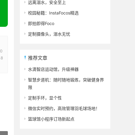
远离溺水，安全至上
校园秘籍：InstaFocos精选
即拍即得Foco
定制摄像头，溺水无忧
0
推荐文章
%8
水滴智店运动馆，升级神器
智慧步道机：随时随地锻炼，突破健身界
限
定制手环，显个性
微信实时预约，高效管理羽毛球场地！
篮球馆小程序订场新起点