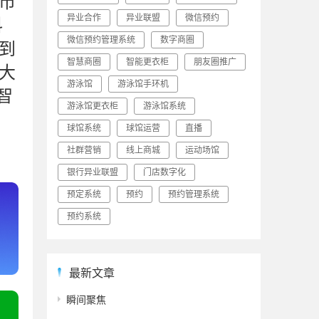
市
异业合作
异业联盟
微信预约
科
微信预约管理系统
数字商圈
到
智慧商圈
智能更衣柜
朋友圈推广
大
游泳馆
游泳馆手环机
智
游泳馆更衣柜
游泳馆系统
球馆系统
球馆运营
直播
社群营销
线上商城
运动场馆
银行异业联盟
门店数字化
预定系统
预约
预约管理系统
预约系统
最新文章
瞬间聚焦