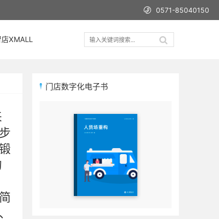
0571-85040150
店XMALL
门店数字化电子书
来
步
锻
的
简
、