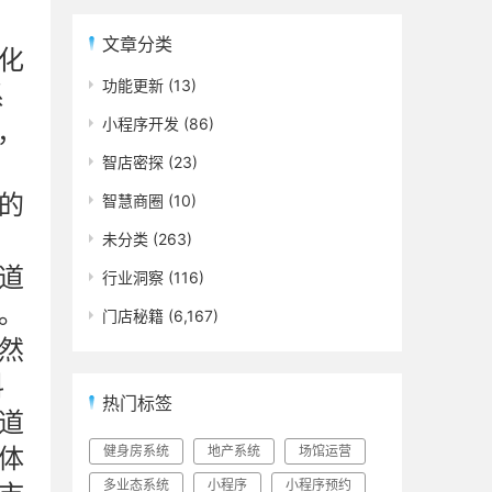
文章分类
化
功能更新
(13)
系
小程序开发
(86)
，
智店密探
(23)
的
智慧商圈
(10)
，
未分类
(263)
道
行业洞察
(116)
。
门店秘籍
(6,167)
然
科
热门标签
道
体
健身房系统
地产系统
场馆运营
多业态系统
小程序
小程序预约