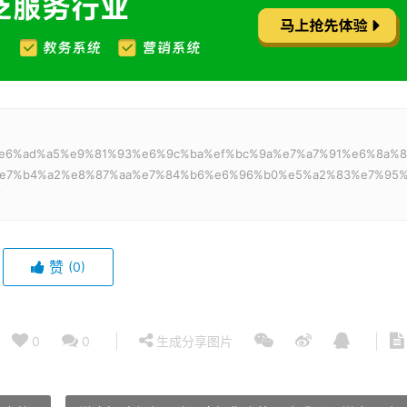
%a7%e6%ad%a5%e9%81%93%e6%9c%ba%ef%bc%9a%e7%a7%91%e6%8a%8
e7%b4%a2%e8%87%aa%e7%84%b6%e6%96%b0%e5%a2%83%e7%95
/
赞
(0)
0
0
生成分享图片