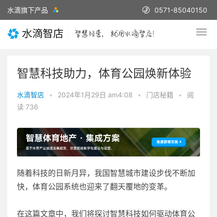
水滴旗下产品
0571-85040150
智慧科技助力，体育公园焕新体验
水滴智店
•
2024年1月29日 am4:08
•
门店秘籍
•
阅
读 736
随着科技的日新月异，我国智慧城市建设步伐不断加
快，体育公园系统也迎来了翻天覆地的变革。
在这篇文章中，我们将探讨智慧科技如何驱动体育公