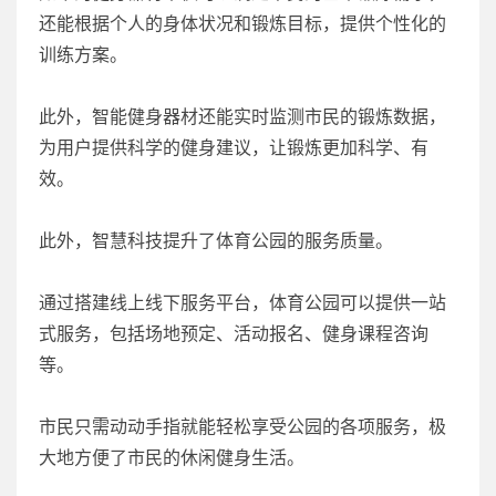
还能根据个人的身体状况和锻炼目标，提供个性化的
训练方案。
此外，智能健身器材还能实时监测市民的锻炼数据，
为用户提供科学的健身建议，让锻炼更加科学、有
效。
此外，智慧科技提升了体育公园的服务质量。
通过搭建线上线下服务平台，体育公园可以提供一站
式服务，包括场地预定、活动报名、健身课程咨询
等。
市民只需动动手指就能轻松享受公园的各项服务，极
大地方便了市民的休闲健身生活。