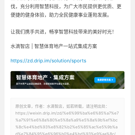
伐，充分利用智慧科技，为广大市民提供更优质、更
便捷的健身体验，助力全民健康事业蓬勃发展。
让我们携手共进，畅享智慧科技带来的美好时光！
水滴智店 | 智慧体育地产一站式集成方案
https://zd.drip.im/solution/sports
原创文章，作者：水滴智店，如若转载，请注明出处：
https://weixin.drip.im/zd/%e6%99%ba%e6%85%a7%e7
%a7%91%e6%8a%80%e5%8a%a9%e5%8a%9b%ef%bc
%8c%e4%bd%93%e8%82%b2%e5%85%ac%e5%9b%a
d%e7%84%95%e6%96%b0%e4%bd%93%e9%aa%8c/