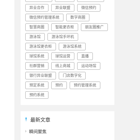
异业合作
异业联盟
微信预约
微信预约管理系统
数字商圈
智慧商圈
智能更衣柜
朋友圈推广
游泳馆
游泳馆手环机
游泳馆更衣柜
游泳馆系统
球馆系统
球馆运营
直播
社群营销
线上商城
运动场馆
银行异业联盟
门店数字化
预定系统
预约
预约管理系统
预约系统
最新文章
瞬间聚焦