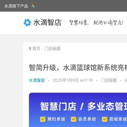
水滴旗下产品
首页
门店秘籍
智简升级，水滴篮球馆新系统亮
水滴智店
•
2025年1月9日 am1:16
•
门店秘籍
•