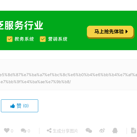
%80%e5%8d%87%e7%ba%a7%ef%bc%8c%e6%b0%b4%e6%bb%b4%e7%af%
e7%bb%9f%e4%ba%ae%e7%9b%b8/
赞
(0)
0
0
生成分享图片