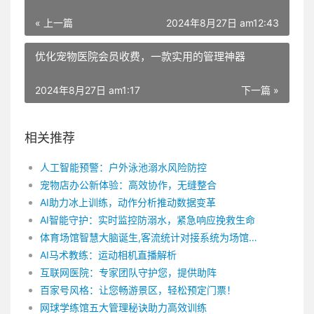
« 上一篇
2024年8月27日 am12:43
优化宠物医院会员收费，一款实用的管理神器
2024年8月27日 am1:17
下一篇 »
相关推荐
人工智能预警：户外泳池溺水风险防控
宠物店办公新体验：高效协作，无缝整合
AI助力冰上训练，动作分析推动数据变革
AI智能守护：实时监控防溺水，紧急响应挽救生命
体育场馆智慧大脑诞生,客流统计对接系统为场馆健身保驾护航
AI马术教练：运动相机直播解析
互联网医院：专家团队守护您，提供助阵
百家号风格：让您畅游景区，轻松预定门票！
网球学练馆五大管理秘诀助力高效训练