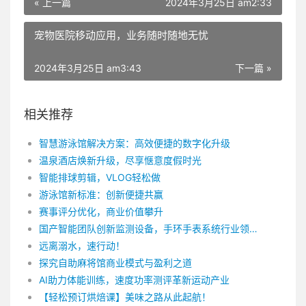
« 上一篇
2024年3月25日 am2:33
宠物医院移动应用，业务随时随地无忧
2024年3月25日 am3:43
下一篇 »
相关推荐
智慧游泳馆解决方案：高效便捷的数字化升级
温泉酒店焕新升级，尽享惬意度假时光
智能排球剪辑，VLOG轻松做
游泳馆新标准：创新便捷共赢
赛事评分优化，商业价值攀升
国产智能团队创新监测设备，手环手表系统行业领先
远离溺水，速行动！
探究自助麻将馆商业模式与盈利之道
AI助力体能训练，速度功率测评革新运动产业
【轻松预订烘焙课】美味之路从此起航！