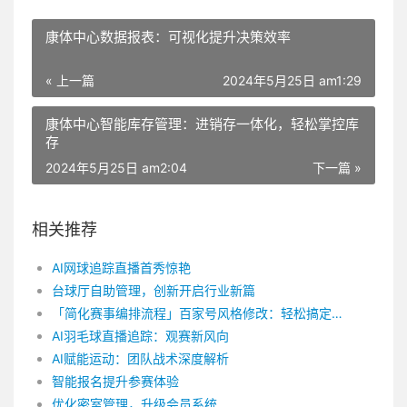
康体中心数据报表：可视化提升决策效率
« 上一篇
2024年5月25日 am1:29
康体中心智能库存管理：进销存一体化，轻松掌控库
存
2024年5月25日 am2:04
下一篇 »
相关推荐
AI网球追踪直播首秀惊艳
台球厅自助管理，创新开启行业新篇
「简化赛事编排流程」百家号风格修改：轻松搞定！极简赛事编排指南
AI羽毛球直播追踪：观赛新风向
AI赋能运动：团队战术深度解析
智能报名提升参赛体验
优化密室管理，升级会员系统