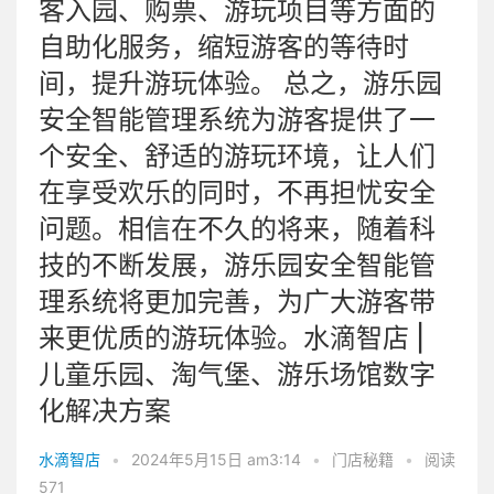
客入园、购票、游玩项目等方面的
自助化服务，缩短游客的等待时
间，提升游玩体验。 总之，游乐园
安全智能管理系统为游客提供了一
个安全、舒适的游玩环境，让人们
在享受欢乐的同时，不再担忧安全
问题。相信在不久的将来，随着科
技的不断发展，游乐园安全智能管
理系统将更加完善，为广大游客带
来更优质的游玩体验。水滴智店 |
儿童乐园、淘气堡、游乐场馆数字
化解决方案
水滴智店
•
2024年5月15日 am3:14
•
门店秘籍
•
阅读
571