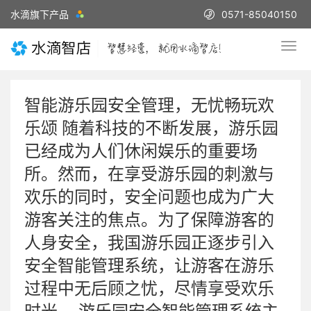
水滴旗下产品
0571-85040150
智能游乐园安全管理，无忧畅玩欢
乐颂 随着科技的不断发展，游乐园
已经成为人们休闲娱乐的重要场
所。然而，在享受游乐园的刺激与
欢乐的同时，安全问题也成为广大
游客关注的焦点。为了保障游客的
人身安全，我国游乐园正逐步引入
安全智能管理系统，让游客在游乐
过程中无后顾之忧，尽情享受欢乐