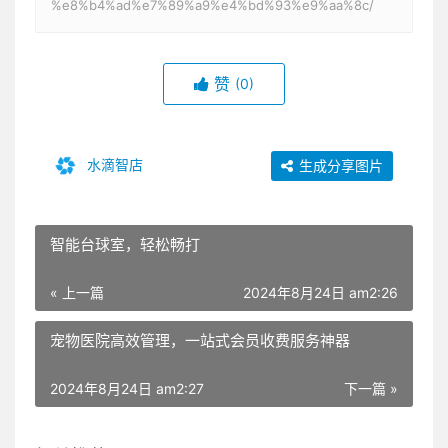
%e8%b4%ad%e7%89%a9%e4%bd%93%e9%aa%8c/
赞
(0)
水滴智店
生成分享图片
智能台球室，轻松畅打
« 上一篇
2024年8月24日 am2:26
宠物医院高效管理，一站式会员收费服务神器
2024年8月24日 am2:27
下一篇 »