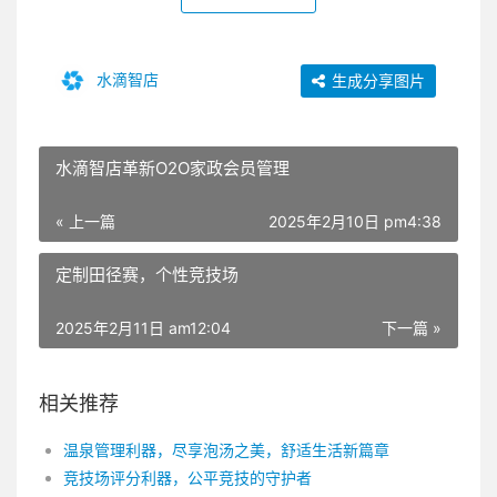
水滴智店
生成分享图片
水滴智店革新O2O家政会员管理
« 上一篇
2025年2月10日 pm4:38
定制田径赛，个性竞技场
2025年2月11日 am12:04
下一篇 »
相关推荐
温泉管理利器，尽享泡汤之美，舒适生活新篇章
竞技场评分利器，公平竞技的守护者