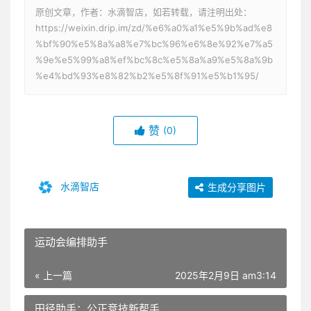
原创文章，作者：水滴智店，如若转载，请注明出处：
https://weixin.drip.im/zd/%e6%a0%a1%e5%9b%ad%e8
%bf%90%e5%8a%a8%e7%bc%96%e6%8e%92%e7%a5
%9e%e5%99%a8%ef%bc%8c%e5%8a%a9%e5%8a%9b
%e4%bd%93%e8%82%b2%e5%8f%91%e5%b1%95/
赞
(0)
水滴智店
生成分享图片
运动会编排助手
« 上一篇
2025年2月9日 am3:14
田径助手：公正竞技新帮手