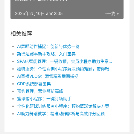
2025年2月10日 am12:05
下一篇 »
相关推荐
AI舞蹈动作捕捉：创新与优势一览
斯巴达赛事新手攻略：入门宝典
SPA店智能管理：一键收银，会员小程序助力生意腾飞
独特服务！个性羽训小程序解决预约难题，带你畅享馆内羽球乐趣
AI直播VLOG：滑雪精彩瞬间捕捉
CDP系统部署宝典
预约管理，营业额新高峰
篮球馆小程序：一键订场助手
个性化篮球训练服务小程序：预约篮球馆解决方案
AI助力舞蹈教学：精准动作解析与高效评分回顾