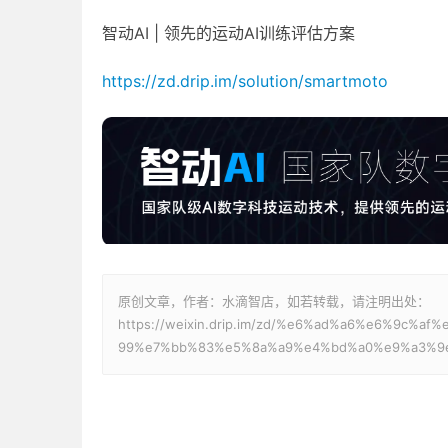
智动AI | 领先的运动AI训练评估方案
https://zd.drip.im/solution/smartmoto
原创文章，作者：水滴智店，如若转载，请注明出处：
https://weixin.drip.im/zd/%e6%ad%a6%e6%9c
99%e7%bb%83%e5%8a%a9%e4%bd%a0%e9%a3%9