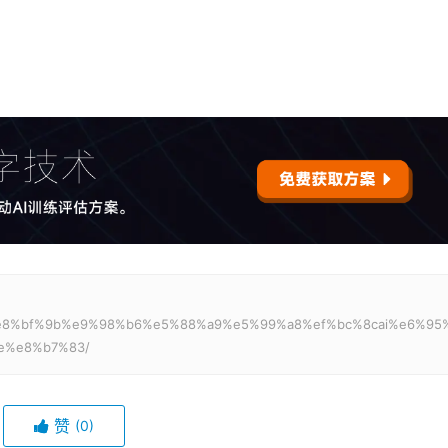
%af%e8%bf%9b%e9%98%b6%e5%88%a9%e5%99%a8%ef%bc%8cai%e6%95
e%e8%b7%83/
赞
(0)