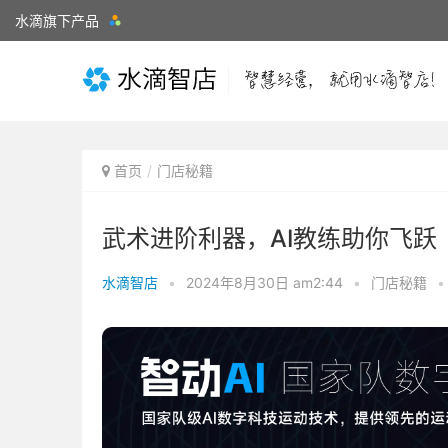
水滴旗下产品
首页
门店秘籍
武术进阶利器，AI教练助你飞跃
水滴智店
•
2024年8月30日 am2:44
•
门店秘籍
•