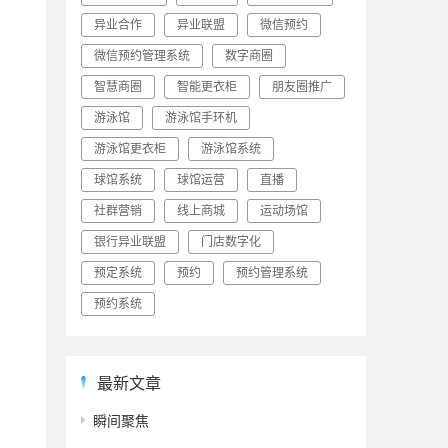
异业合作
异业联盟
微信预约
微信预约管理系统
数字商圈
智慧商圈
智能更衣柜
朋友圈推广
游泳馆
游泳馆手环机
游泳馆更衣柜
游泳馆系统
球馆系统
球馆运营
直播
社群营销
线上商城
运动场馆
银行异业联盟
门店数字化
预定系统
预约
预约管理系统
预约系统
最新文章
瞬间聚焦