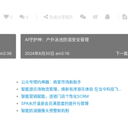
0
0
生成分享图片
AI守护神：户外泳池防溺安全管理
m2:38
2024年8月30日 am3:16
下一篇
公众号预约神器：商家市场新助手
智能游乐场物流管理，焕新有序游乐体验 在当今科技飞速发展的时代，智能化已成为各行各业追求的目标。作为人们休闲娱乐的重要场所，游乐场也在不断地引进新技术，提升游客的游玩体验。其中，智能化游乐场物流管理系统便是代表性的成果之一。它通过高效有序的供给，满足了游客的各种需求，为游乐场带来了更高的效益。 智能化游乐场物流管理系统以大数据、物联网、人工智能等技术为基础，实现了对游乐场各个环节的实时监控与调度。在游乐场的运营过程中，物资的及时供应、设备的合理调配以及人员的有效安排都至关重要。而智能化物流管理系统正是解决了这些问题，使得游乐场的运营更加高效有序。 首先，在物资供应方面，智能化物流管理系统能够实时采集各个游乐项目的水电用量、设备运行状态等信息，预测设备的损耗情况，并及时向相关部门发出预警。这样一来，维修人员可以及时进行检修，确保设备的正常运行。同时，系统还能根据各项目的排队人数、游客满意度等数据，智能地调整物资供应策略，以满足游客的需求。 其次，在设备调配方面，智能化物流管理系统能够对游乐场的设备进行实时监控，了解各设备的运行状况。当某设备出现故障时，系统会立即将其从运营名单中移除，并通知相关工作人员进行维修。同时，系统还会根据设备的位置、类型、游客喜好等因素，智能地调度其他设备填补空缺，确保游客的游玩体验不受影响。 最后，在人员安排方面，智能化物流管理系统能够根据游客数量、项目需求等因素，动态地调整工作人员的数量和分工。例如，在游客高峰期，系统会自动增加工作人员，以提高服务效率；在游客低谷期，系统会合理安排工作人员的休息时间，既保证了员工的健康，又降低了人力成本。 总之，智能化游乐场物流管理系统的应用，为游乐场带来了高效有序的供给，极大地提升了游客的游玩体验。在未来，随着科技的不断发展，我们有理由相信，智能化游乐场将越来越多地融入我们的生活，为我们带来更多美好的回忆。在此过程中，我们应该珍惜这些科技创新带来的便利，努力提升自己的素质，为这个美好的时代贡献自己的力量。水滴智店 | 儿童乐园、淘气堡、游乐场馆数字化解决方案
智能营销赋能，连锁门店个性化SCRM
SPA水疗温泉会员满意度的提升与管理
智能防溺摄像头预警新机制