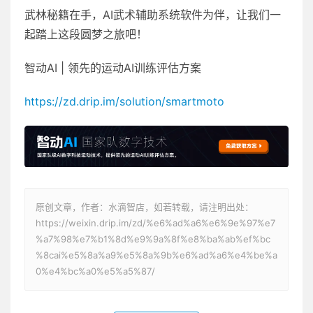
武林秘籍在手，AI武术辅助系统软件为伴，让我们一
起踏上这段圆梦之旅吧！
智动AI | 领先的运动AI训练评估方案
https://zd.drip.im/solution/smartmoto
原创文章，作者：水滴智店，如若转载，请注明出处：
https://weixin.drip.im/zd/%e6%ad%a6%e6%9e%97%e7
%a7%98%e7%b1%8d%e9%9a%8f%e8%ba%ab%ef%bc
%8cai%e5%8a%a9%e5%8a%9b%e6%ad%a6%e4%be%a
0%e4%bc%a0%e5%a5%87/