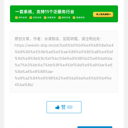
原创文章，作者：水滴智店，如若转载，请注明出处：
https://weixin.drip.im/zd/%e6%b0%b4%e4%b8%8a%e4
%b9%90%e5%9b%ad%e5%ae%89%e5%85%a8%e4%bf
%9d%e9%9a%9c%ef%bc%9a%e9%98%b2%e6%ba%ba
%e7%b3%bb%e7%bb%9f%e4%bf%9d%e9%a9%be%e6
%8a%a4%e8%88%aa-
%e9%a2%84%e9%98%b2%e6%ba%ba%e6%b0%b4%e
4%ba%8b/
赞
(0)