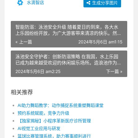
水滴智店
生成分享图片
智能防溺：泳池安全升级 随着夏日的到来，各大水
上乐园纷纷开放，为广大游客带来清凉的快乐。然
而，水上乐园的安全问题不容忽视，特别是防溺工作
« 上一篇
2024年5月6日 am1:15
更是重中之重。为了提高水上乐园的安全系数，我国
一家水上乐园率先引入了一款名为“智能防溺系统”的
泳池安全守护者：创新防溺策略 在我国，水上乐园
创新产品，为游客的生命安全保驾护航。 这款智能
已成为越来越受欢迎的休闲娱乐场所。造浪池作为水
防溺系统采用了先进的人工智能技术，结合水上乐园
上乐园的核心项目，吸引了无数游客前来体验。然
的实际情况进行研发。其主要功能包括实时监控、智
2024年5月6日 am2:25
下一篇 »
而，在享受水上娱乐的同时，安全问题不容忽视。为
能识别、紧急报警和数据分析等。通过一系列的高科
了确保游客的人身安全，我国专家研究出一套高科技
技手段，实现了对游客安全的全方位保障。 首先，
防溺方案，为造浪池安全保驾护航。 这套高科技防
智能防溺系统具有实时监控功能。在水上乐园的各个
相关推荐
溺方案主要包括以下几个方面： 一、智能监测系统
区域，系统都会布置高清摄像头，全天候监测水质、
在造浪池周边安装高清摄像头，通过人脸识别技术，
游客动态以及救生员工作情况。这样不仅可以确保水
AI助力舞蹈教学：动作捕捉系统重塑舞蹈课堂
实时捕捉游客信息。当系统识别出有儿童或未成年人
质的清洁，还可以及时发现游客潜在的危险情况。
单独进入造浪池时，会立即发出警报，提醒周边工作
其次，智能识别是该系统的核心功能。通过人工智能
预约系统赋能，竞争力升级
人员和家长注意。同时，监测系统还可以实时监测水
算法，系统可以快速识别出游泳者的动作是否异常，
【独家揭秘】小程序革新医疗诊所管理
质、气象等因素，确保游客在良好的环境条件下游
如发现溺水迹象，系统将立即发出警报，提醒周边游
AI视觉工业应用与研发
玩。 二、生命安全圈 在造浪池周围设立生命安全
客和救生员注意。同时，系统还会自动分析事发地
篮球比赛管理系统，助力赛事顺利进行
圈，采用浮标、救生员、巡逻艇等多种方式，确保游
点，为救援工作提供最短路径，提高救援效率。 此