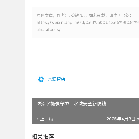
原创文章，作者：水滴智店，如若转载，请注明出处：
https://weixin.drip.im/zd/%e6%b0%b4%e5%9
ainstafocos/
水滴智店
防溺水摄像守护：水域安全新防线
« 上一篇
2025年4月3日 a
相关推荐