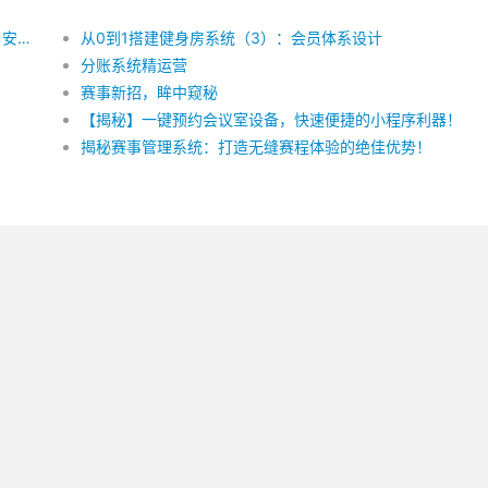
原标题：溺水隐患一网打尽 修改后：消除溺水风险，安全无忧
从0到1搭建健身房系统（3）：会员体系设计
分账系统精运营
赛事新招，眸中窥秘
【揭秘】一键预约会议室设备，快速便捷的小程序利器！
揭秘赛事管理系统：打造无缝赛程体验的绝佳优势！