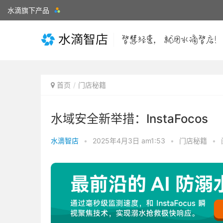
水滴旗下产品
首页
门店秘籍
水域安全新举措：InstaFocos
水滴智店
•
2025年4月3日 am1:53
•
门店秘籍
•