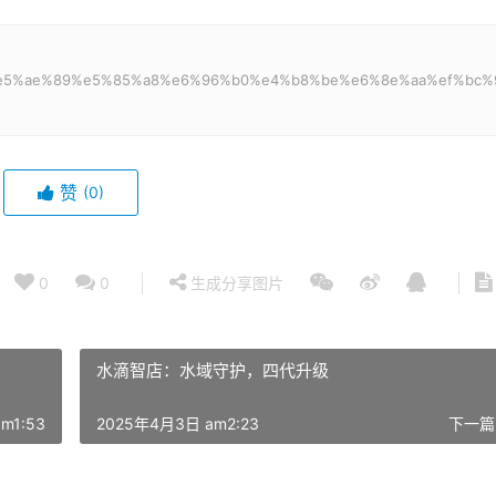
f%9f%e5%ae%89%e5%85%a8%e6%96%b0%e4%b8%be%e6%8e%aa%ef%bc%
赞
(0)
0
0
生成分享图片
水滴智店：水域守护，四代升级
m1:53
2025年4月3日 am2:23
下一篇