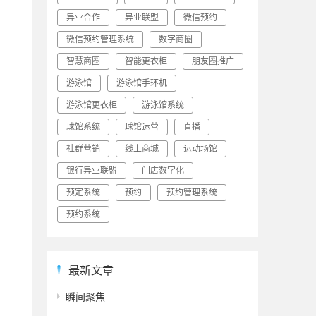
。
异业合作
异业联盟
微信预约
微信预约管理系统
数字商圈
智慧商圈
智能更衣柜
朋友圈推广
游泳馆
游泳馆手环机
游泳馆更衣柜
游泳馆系统
球馆系统
球馆运营
直播
社群营销
线上商城
运动场馆
银行异业联盟
门店数字化
预定系统
预约
预约管理系统
。
预约系统
最新文章
瞬间聚焦