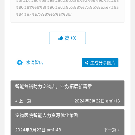
%ef%bc%8c%e9%99%8d%e6%88%90%e6%9c%ac%e3
%80%81%e6%8f%90%e6%95%88%e7%9b%8a%e7%9a
%84%e7%a7%98%e5%af%86/
赞
(0)
水滴智店
生成分享图片
智能营销助力宠物店，业务拓展新篇章
« 上一篇
2024年3月22日 am1:13
宠物医院智能人力资源优化策略
2024年3月22日 am1:48
下一篇 »