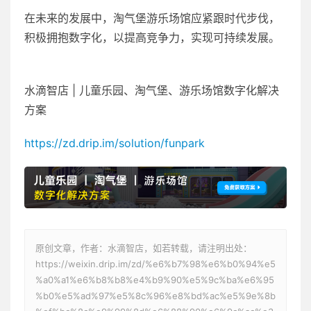
在未来的发展中，淘气堡游乐场馆应紧跟时代步伐，
积极拥抱数字化，以提高竞争力，实现可持续发展。
水滴智店 | 儿童乐园、淘气堡、游乐场馆数字化解决
方案
https://zd.drip.im/solution/funpark
原创文章，作者：水滴智店，如若转载，请注明出处：
https://weixin.drip.im/zd/%e6%b7%98%e6%b0%94%e5
%a0%a1%e6%b8%b8%e4%b9%90%e5%9c%ba%e6%95
%b0%e5%ad%97%e5%8c%96%e8%bd%ac%e5%9e%8b