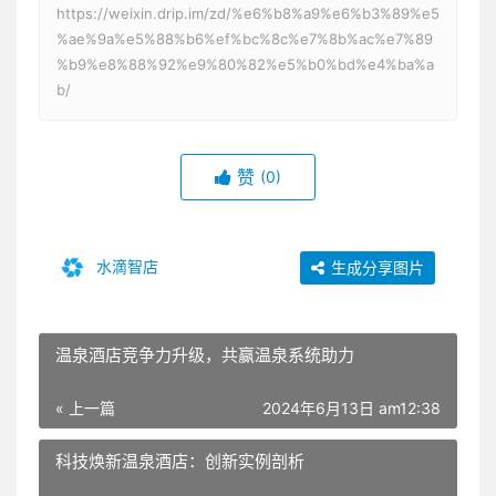
https://weixin.drip.im/zd/%e6%b8%a9%e6%b3%89%e5
%ae%9a%e5%88%b6%ef%bc%8c%e7%8b%ac%e7%89
%b9%e8%88%92%e9%80%82%e5%b0%bd%e4%ba%a
b/
赞
(0)
水滴智店
生成分享图片
温泉酒店竞争力升级，共赢温泉系统助力
« 上一篇
2024年6月13日 am12:38
科技焕新温泉酒店：创新实例剖析