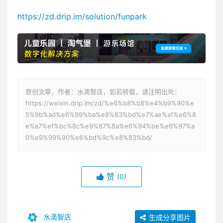
https://zd.drip.im/solution/funpark
原创文章，作者：水滴智店，如若转载，请注明出处：
https://weixin.drip.im/zd/%e6%b8%b8%e4%b9%90%e
5%9b%ad%e6%99%ba%e8%83%bd%e7%ae%a1%e6%8
e%a7%ef%bc%8c%e9%87%8a%e6%94%be%e6%97%a
0%e9%99%90%e6%bd%9c%e8%83%bd/
赞
(0)
水滴智店
生成分享图片