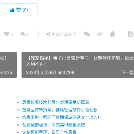
赞
(0)
0
0
生成分享图片
化！
【独家揭秘】电子门票崭新革命！智能软件护航，纸质
入场不再！
m6:25
2023年6月29日 am12:08
下一篇
居家按摩技术开发：舒适享受新篇章
智慧医疗新篇章：健康管理软件引领创新
浓墨重彩：智能门禁确保游泳馆安全出入！
营收翻倍秘诀：高效美甲收银系统
定制智能手环，彰显个性风采