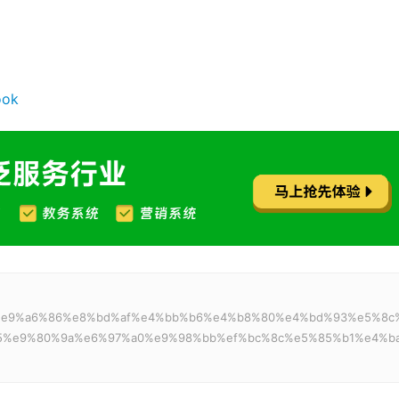
ook
3%b3%e9%a6%86%e8%bd%af%e4%bb%b6%e4%b8%80%e4%bd%93%e5%8c
5%e9%80%9a%e6%97%a0%e9%98%bb%ef%bc%8c%e5%85%b1%e4%b