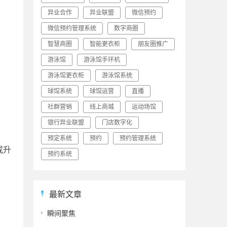
异业合作
异业联盟
微信预约
微信预约管理系统
数字商圈
智慧商圈
智能更衣柜
朋友圈推广
游泳馆
游泳馆手环机
游泳馆更衣柜
游泳馆系统
球馆系统
球馆运营
直播
社群营销
线上商城
运动场馆
银行异业联盟
门店数字化
预定系统
预约
预约管理系统
或升
预约系统
最新文章
瞬间聚焦