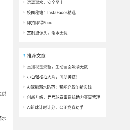
远离溺水，安全至上
校园秘籍：InstaFocos精选
即拍即得Foco
定制摄像头，溺水无忧
推荐文章
直播视觉焕新，生动画面吸睛无数
小白轻松拍大片，眸助神技！
AI赋能溺水防范：智能穿戴创新实践
提供
创新升级，乒乓球赛事系统助力赛事管理
AI篮球计时计分，公正竞赛助手
高水