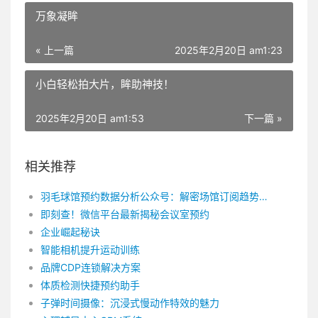
万象凝眸
« 上一篇
2025年2月20日 am1:23
小白轻松拍大片，眸助神技！
2025年2月20日 am1:53
下一篇 »
相关推荐
羽毛球馆预约数据分析公众号：解密场馆订阅趋势！
即刻查！微信平台最新揭秘会议室预约
企业崛起秘诀
智能相机提升运动训练
品牌CDP连锁解决方案
体质检测快捷预约助手
子弹时间摄像：沉浸式慢动作特效的魅力