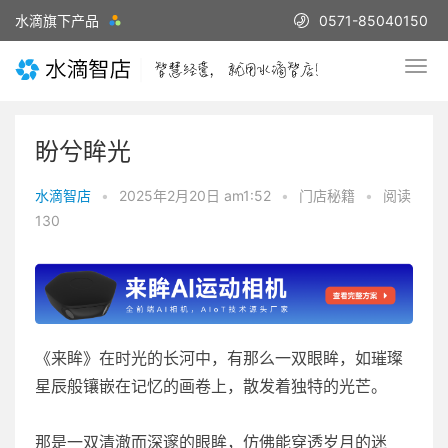
水滴旗下产品
0571-85040150
盼兮眸光
水滴智店
•
2025年2月20日 am1:52
•
门店秘籍
•
阅读
130
《来眸》在时光的长河中，有那么一双眼眸，如璀璨
星辰般镶嵌在记忆的画卷上，散发着独特的光芒。
那是一双清澈而深邃的眼眸，仿佛能穿透岁月的迷