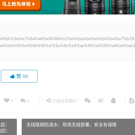
7%86%e8%81%9a%e7%84%a6%e9%98%b2%e6%ba%ba%e6%b0%b4%e7%b3%
%e6%8d%95%e6%8d%89%ef%bc%8c%e5%ae%89%e5%85%a8%e5%ae
赞
(0)
0
0
生成分享图片
改后：
无线联网防溺水：现场无线部署，安全有保障
应\