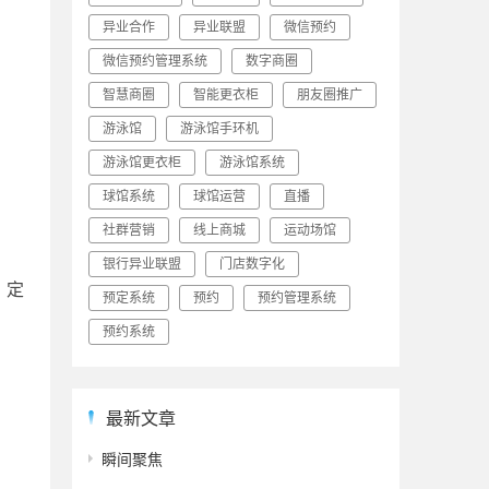
异业合作
异业联盟
微信预约
微信预约管理系统
数字商圈
智慧商圈
智能更衣柜
朋友圈推广
游泳馆
游泳馆手环机
游泳馆更衣柜
游泳馆系统
球馆系统
球馆运营
直播
社群营销
线上商城
运动场馆
银行异业联盟
门店数字化
，定
预定系统
预约
预约管理系统
预约系统
最新文章
瞬间聚焦