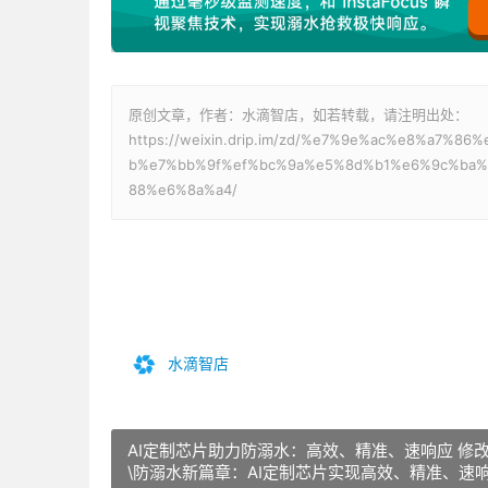
原创文章，作者：水滴智店，如若转载，请注明出处：
https://weixin.drip.im/zd/%e7%9e%ac%e8%a
b%e7%bb%9f%ef%bc%9a%e5%8d%b1%e6%9c%ba
88%e6%8a%a4/
水滴智店
AI定制芯片助力防溺水：高效、精准、速响应 修
\防溺水新篇章：AI定制芯片实现高效、精准、速响