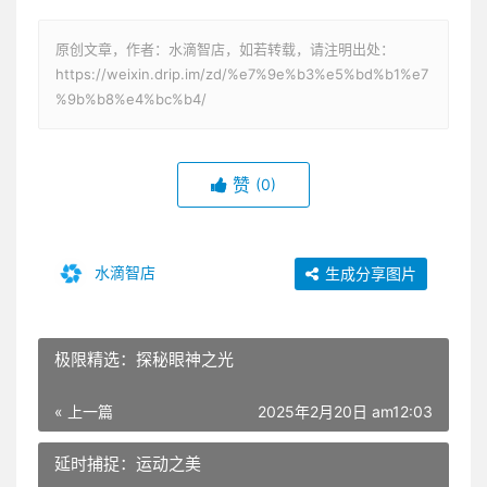
原创文章，作者：水滴智店，如若转载，请注明出处：
https://weixin.drip.im/zd/%e7%9e%b3%e5%bd%b1%e7
%9b%b8%e4%bc%b4/
赞
(0)
水滴智店
生成分享图片
极限精选：探秘眼神之光
« 上一篇
2025年2月20日 am12:03
延时捕捉：运动之美