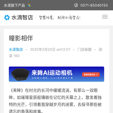
水滴旗下产品
0571-85040150
瞳影相伴
水滴智店
•
2025年2月20日 am12:07
•
门店秘籍
•
阅
读 160
《来眸》在时光的长河中缓缓流淌，有那么一双眼
眸，如璀璨星辰般镶嵌在记忆的天幕之上，散发着独
特的光芒，引领着我穿越岁月的迷雾，去探寻那些被
遗忘的角落和故事。