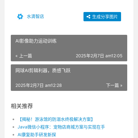
水滴智店
生成分享图片
AI影像助力运动训练
« 上一篇
2025年2月7日 am12:05
网球AI剪辑利器，质感飞跃
2025年2月7日 am12:28
下一篇 »
相关推荐
【揭秘！游泳馆的防溺水终极解决方案】
Java微信小程序：宠物店商城方案与实现在手
AI康复助手研发新探