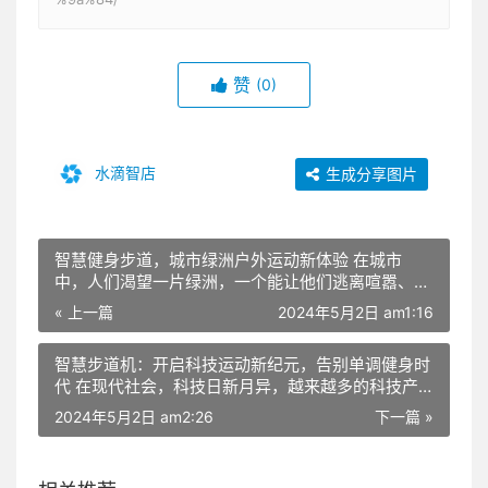
赞
(0)
水滴智店
生成分享图片
智慧健身步道，城市绿洲户外运动新体验 在城市
中，人们渴望一片绿洲，一个能让他们逃离喧嚣、放
松身心的地方。而如今，这样的绿洲不仅存在于大自
« 上一篇
2024年5月2日 am1:16
然中，还出现在了我们的健身房和户外运动场所。科
技健身的智慧步道机，正是这片绿洲的代表之作。它
智慧步道机：开启科技运动新纪元，告别单调健身时
将科技与健身相结合，为城市居民带来一场全新的运
代 在现代社会，科技日新月异，越来越多的科技产
动体验，让户外运动变得更加有趣、富有活力。 智
品进入到我们的日常生活中。运动健身领域也不例
慧步道机的外观设计时尚独特，采用环保材料打造，
2024年5月2日 am2:26
下一篇 »
外，传统的健身器材已经无法满足人们对运动乐趣的
与户外环境和谐共生。它具备智能语音指导、实时数
追求。在这个背景下，智慧步道机应运而生，它将科
据监测、互动娱乐等功能，让运动者在享受运动的同
技与运动完美融合，为广大运动爱好者带来全新的健
时，还能感受到科技带来的便捷与乐趣。 首先，智