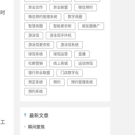
异业合作
异业联盟
微信预约
援时
微信预约管理系统
数字商圈
智慧商圈
智能更衣柜
朋友圈推广
游泳馆
游泳馆手环机
游泳馆更衣柜
游泳馆系统
球馆系统
球馆运营
直播
社群营销
线上商城
运动场馆
。
银行异业联盟
门店数字化
预定系统
预约
预约管理系统
预约系统
最新文章
水工
瞬间聚焦