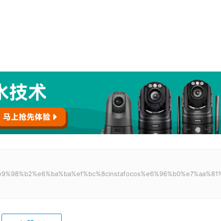
80%e9%98%b2%e6%ba%ba%ef%bc%8cinstafocos%e6%96%b0%e7%aa%81