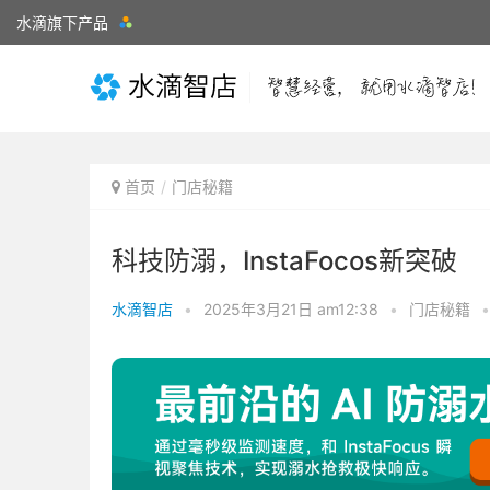
水滴旗下产品
首页
门店秘籍
科技防溺，InstaFocos新突破
水滴智店
•
2025年3月21日 am12:38
•
门店秘籍
•