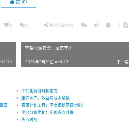
赞
(0)
0
0
生成分享图片
守望水域安全，聚焦守护
12:03
2025年3月21日 am1:13
下一篇
个性化智能耳机定制
康养地产：效益与成本解读
篇章
赛事计划工具：深度揭秘高级功能！
平台分账优化：实现多方共赢
焦点时刻