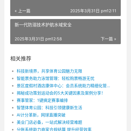
« 上一篇
2025年3月31日 pm12:11
新一代防溺技术护航水域安全
2025年3月31日 pm12:58
下一篇 »
相关推荐
科技新境界，共享体育公园魅力无限
智能票务助力泳馆管理：轻松购票畅游无忧
景区度假村酒店康体中心：会员系统助力精细化管理
揭秘成功策划运动会的5大关键因素及案例分享！
赛事管家：1键搞定赛事编排
智慧体育公园：科技引领健康新生活
AI计分革新，网球直播突破
美业门店必备，一站式解决经营难题
分账系统助力商家合规结算 提升经营效率