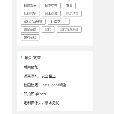
球馆系统
球馆运营
直播
社群营销
线上商城
运动场馆
银行异业联盟
门店数字化
预定系统
预约
预约管理系统
预约系统
最新文章
瞬间聚焦
远离溺水，安全至上
校园秘籍：InstaFocos精选
即拍即得Foco
定制摄像头，溺水无忧