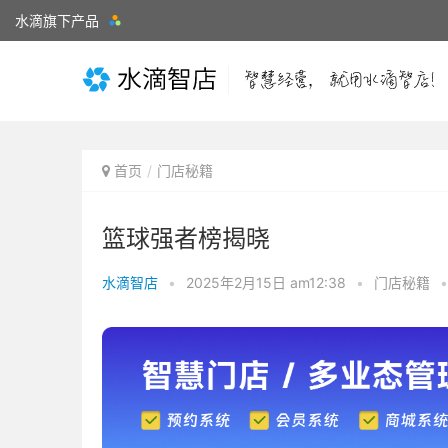
水滴旗下产品
首页
门店秘籍
篮球强者榜揭晓
水滴智店
•
2025年2月15日 am12:38
•
门店秘籍
•