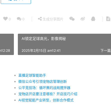
0
0
生成分享图片
AI锁定足球高光，影像揭秘
12:28
2025年2月15日 am12:41
下一篇
直播足球智能助手
微信公众号引领宠物店管理创新
公平竞技场：循环赛的战局搅拌器
宠物店开店要注意哪些？开店技巧介绍
AI视觉赋能产业转型，创新合作模式