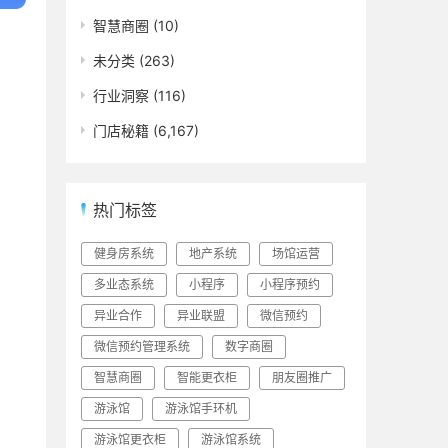
智慧商圈
(10)
未分类
(263)
行业洞察
(116)
门店秘籍
(6,167)
热门标签
健身房系统
地产系统
场馆运营
多业态系统
小程序
小程序预约
异业合作
异业联盟
微信预约
微信预约管理系统
数字商圈
智慧商圈
智能更衣柜
朋友圈推广
游泳馆
游泳馆手环机
游泳馆更衣柜
游泳馆系统