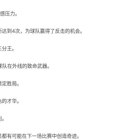
倍感压力。
断达到4次，为球队赢得了反击的机会。
三分王。
球队在外线的致命武器。
锁定胜局。
色的才华。
利。
员都有可能在下一场比赛中创造奇迹。