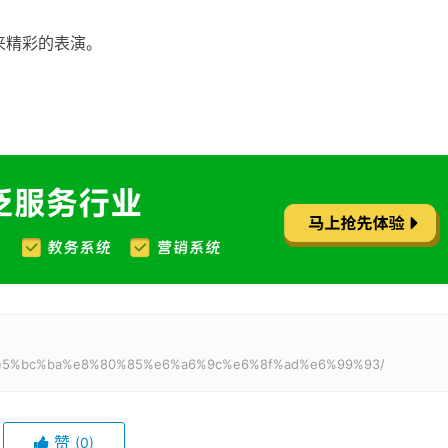
来精彩的表演。
%83%e5%bc%ba%e8%80%85%e6%a6%9c%e6%8f%ad%e6%99%93/
赞
(0)