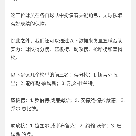
这三位球员在各自球队中扮演着关键角色，是球队取
得好成绩的保障。
除此之外，我们还可以通过以下数据来衡量篮球战队
实力：球队得分榜、篮板榜、助攻榜、抢断榜和盖帽
榜。
以下是这几个榜单的前三名：得分榜：1. 斯蒂芬·库
里；2. 勒布朗·詹姆斯；3. 凯文·杜兰特。
篮板榜：1. 罗伯特·威廉姆斯；2. 安德烈·德拉蒙德；3.
乔尔·恩比德。
助攻榜：1. 拉塞尔·威斯布鲁克；2. 约翰·沃尔；3. 詹
姆斯·哈登。