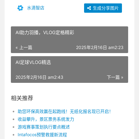
水滴智店
生成分享图片
AI助力羽播，VLOG定格精彩
« 上一篇
2025年2月16日 am2:23
AI足球VLOG精选
2025年2月16日 am2:43
下一篇 »
相关推荐
助您环保高效赢在起跑线！无纸化报名现已开启！
收益攀升，景区票务系统发力
游戏赛事策划执行要点概述
Intafocos预警救援新流程