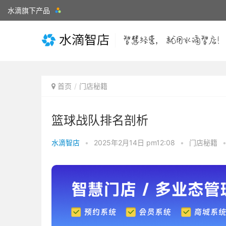
水滴旗下产品
首页
门店秘籍
篮球战队排名剖析
水滴智店
•
2025年2月14日 pm12:08
•
门店秘籍