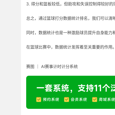
3. 得分和篮板较低，但助攻和失误控制得较好
总之，通过篮球打分数据统计排名，我们可以清
同时，数据统计也是一种激励球员提升自身能力
在篮球比赛中，数据统计发挥着至关重要的作用
赛图 ｜ AI赛事计时计分系统