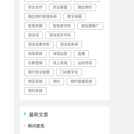
异业合作
异业联盟
微信预约
微信预约管理系统
数字商圈
智慧商圈
智能更衣柜
朋友圈推广
游泳馆
游泳馆手环机
游泳馆更衣柜
游泳馆系统
球馆系统
球馆运营
直播
社群营销
线上商城
运动场馆
银行异业联盟
门店数字化
预定系统
预约
预约管理系统
预约系统
最新文章
瞬间聚焦