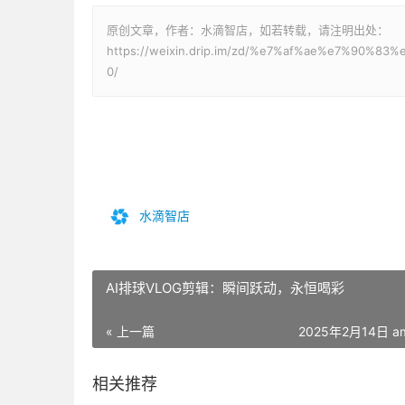
原创文章，作者：水滴智店，如若转载，请注明出处：
https://weixin.drip.im/zd/%e7%af%ae%e7%9
0/
水滴智店
AI排球VLOG剪辑：瞬间跃动，永恒喝彩
« 上一篇
2025年2月14日 am
相关推荐