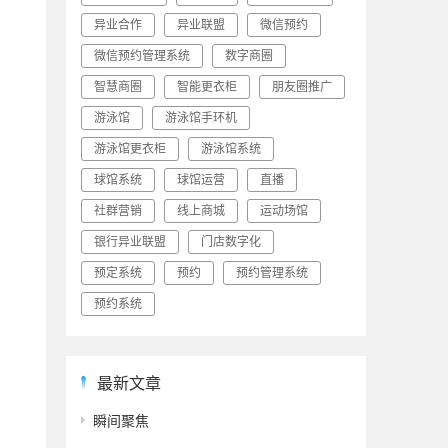
异业合作
异业联盟
微信预约
微信预约管理系统
数字商圈
智慧商圈
智能更衣柜
朋友圈推广
游泳馆
游泳馆手环机
游泳馆更衣柜
游泳馆系统
球馆系统
球馆运营
直播
社群营销
线上商城
运动场馆
银行异业联盟
门店数字化
预定系统
预约
预约管理系统
预约系统
最新文章
瞬间聚焦