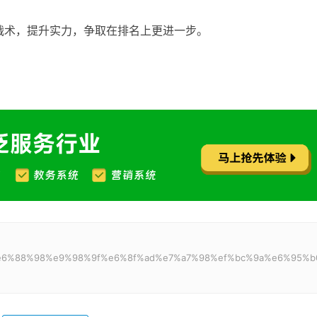
战术，提升实力，争取在排名上更进一步。
%83%e6%88%98%e9%98%9f%e6%8f%ad%e7%a7%98%ef%bc%9a%e6%95%b