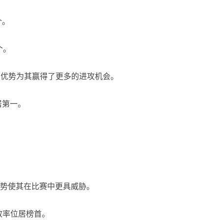
个。
个。
板优势为其赢得了更多的进攻机会。
居第一。
优势使其在比赛中更具威胁。
效率位居榜首。