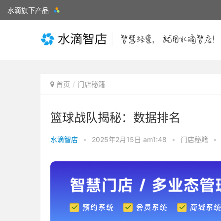
水滴旗下产品
首页
门店秘籍
篮球战队揭秘：数据排名
水滴智店
•
2025年2月15日 am1:48
•
门店秘籍
•