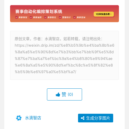
原创文章，作者：水滴智店，如若转载，请注明出处：
https://weixin.drip.im/zd/%e8%b5%9b%e4%ba%8b%e6
%8a%a5%e5%90%8d%e7%b3%bb%e7%bb%9f%e5%8d
%87%e7%ba%a7%ef%bc%9a%e4%b8%80%e9%94%ae
%e6%8a%a5%e5%90%8d%ef%bc%8c%e5%8f%82%e8
%b5%9b%e6%97%a0%e5%bf%a7/
赞
(0)
水滴智店
生成分享图片