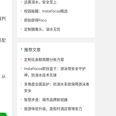
远离溺水，安全至上
校园秘籍：InstaFocos精选
裁判
即拍即得Foco
定制摄像头，溺水无忧
员配
推荐文章
定制化金额周期分账方案
InstaFocos即目盒子：游泳馆安全守护
神，防溺水技术先锋
，从
多角度全面监护：防溺水系统保障游泳者
安全
智慧步道：城市品牌新锐器
旅游体验升级，度假村酒店管理发力