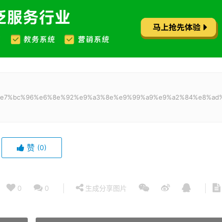
a%8b%e7%bc%96%e6%8e%92%e9%a3%8e%e9%99%a9%e9%a2%84%e8%ad
赞
(0)
0
0
生成分享图片