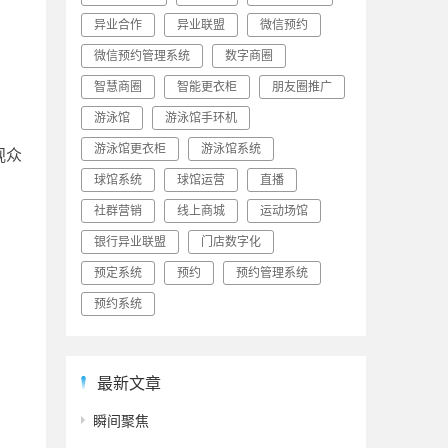
异业合作
异业联盟
微信预约
微信预约管理系统
数字商圈
智慧商圈
智能更衣柜
朋友圈推广
游泳馆
游泳馆手环机
游泳馆更衣柜
游泳馆系统
观众
球馆系统
球馆运营
直播
社群营销
线上商城
运动场馆
银行异业联盟
门店数字化
预定系统
预约
预约管理系统
预约系统
最新文章
瞬间聚焦