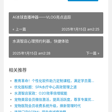
AI冰球直播神器——VLOG亮点追踪
« 上一篇
2025年1月15日 am2:25
水滴智店心理预约利器，快捷体验
2025年1月15日 am2:28
下一篇 »
相关推荐
教育革命！个性化软件助力定制课程，满足学员需求！
优化版标题：SPA水疗中心高效管理之道
水滴智店家政：O2O效率倍增赋能
宠物美容会员微信激活，提高活跃度，尊享专属优惠
宠物医院会员收费系统升级，焕新管理时代
连锁门店SCRM：提升忠诚度攻略